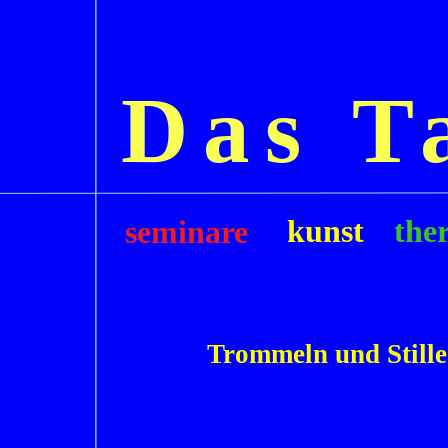
Das T
kunst
the
seminar
e
Trommeln
und Stille